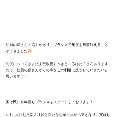
⠈⠂⠄⠄⠂⠁⠁⠂⠄⠄⠂⠁⠁⠂⠂⠁⠈⠂⠄⠄⠂⠁⠁⠂⠄⠄⠂⠁⠁⠂⠂⠁⠈⠂⠄⠄⠂⠁⠁⠂⠄⠄
社員の皆さんの協力があり、ブラシス初年度を無事終えること
ができました
制度についてはまだまだ改善すべきところはたくさんあります
ので、社員の皆さんからの声をこの制度に反映していきたいと
思います！！
実は既に今年度もブラシスをスタートしております！
4月に入社した新入社員と新たな先輩社員がペアとなり、実施し