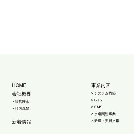
HOME
事業内容
会社概要
> システム構築
> G I S
> 経営理念
> CMS
> 社内風景
> 水道関連事業
> 派遣・要員支援
新着情報