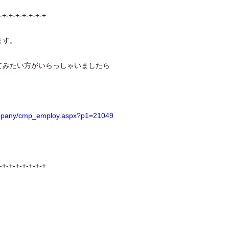
-+-+-+-+-+-+-+
ます。
てみたい方がいらっしゃいましたら
company/cmp_employ.aspx?p1=21049
-+-+-+-+-+-+-+