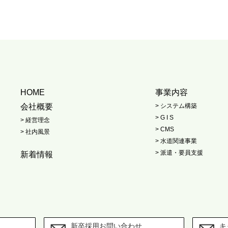
HOME
事業内容
会社概要
> システム構築
> G I S
> 経営理念
> CMS
> 社内風景
> 水道関連事業
> 派遣・要員支援
新着情報
新卒採用お問い合わせ
キ